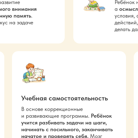
развитие
Ребёнок н
мого внимания
а
осмысл
нную память
.
условия,
кус на задаче
действий,
делать да
Учебная самостоятельность
В основе коррекционные
и
развивающие программы.
Ребёнок
учится разбивать задачи на шаги,
начинать с посильного, заканчивать
начатое и проверять себя.
Мозг