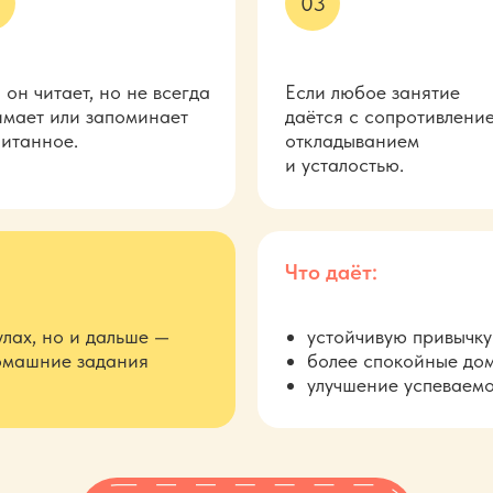
2
03
 он читает, но не всегда
Если любое занятие
мает или запоминает
даётся с
сопротивление
итанное.
откладыванием
и
усталостью.
Что даёт:
улах, но и дальше —
устойчивую привычку 
домашние задания
более спокойные до
улучшение успеваемо