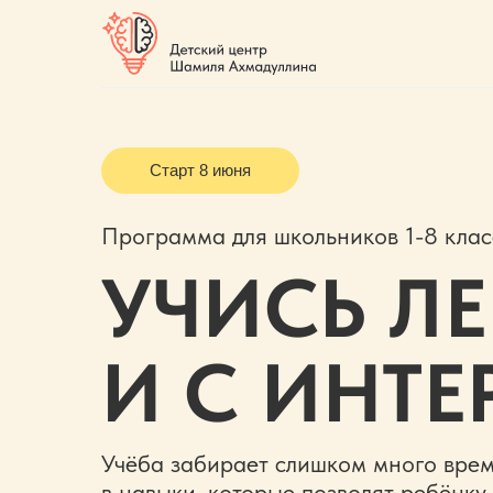
Старт 8 июня
Программа для школьников 1-8 клас
УЧИСЬ Л
И С ИНТ
Учёба забирает слишком много вре
в
навыки, которые позволят ребёнку 