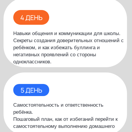
МАРАФОНА
Игровые нейроупражнения для
развития мозга и когнитивных навыков
Как с помощью простых упражнений по 15
минут в день развивать: память, внимание,
моторику, логическое мышление
Как нейроупражнения влияют на общую
успеваемость ребенка в школе
Как сделать так, чтобы ребёнок сам с
удовольствием выполнял гимнастику для
мозгов
Инструкции по выполнению игровых
нейроупражнений
УЗНАТЬ РЕШЕНИЯ