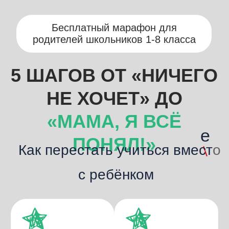
Бесплатный марафон для
родителей школьников 1-8 класса
5 ШАГОВ ОТ «НИЧЕГО
НЕ ХОЧЕТ» ДО
«МАМА, Я ВСЁ
e
ПОНЯЛ!»
Как перестать учиться вмест
o
с ребёнком
Как ребёнку
Без нервотрёпки
учиться на «4»
из-за домашки
и «5»