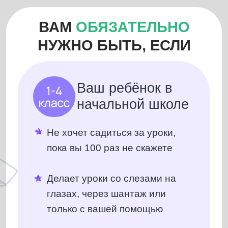
Не хочет садиться за уроки,
пока вы 100 раз не скажете
Делает уроки со слезами на
глазах, через шантаж или
только с вашей помощью
Плохо читает и пишет, не
понимает условия задач по
математике, не может списать
текст из учебника без ошибок
Постоянно отвлекается, всё
забывает, невнимателен
ВПР пишет на «2» и «3».