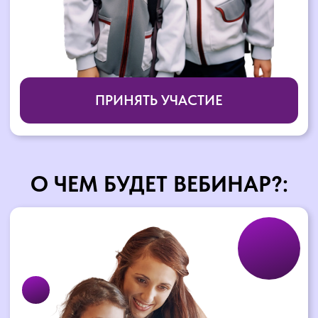
О ЧЕМ БУДЕТ ВЕБИНАР?:
Для чего ребенку нужна
социализация? Что важно заложить в
этом возрасте?
Роль родителей в процессе социализации.
Как школа справляется с
социализацией ребенка?