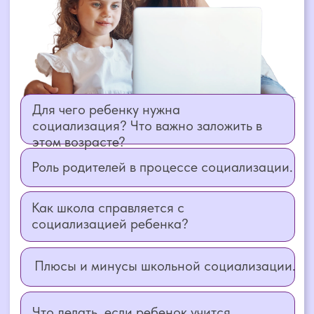
Плюсы и минусы школьной социализации.
Что делать, если ребенок учится
дистанционно или часто переводится в
другую школу?
Способы социализации ребенка
вне школы. Практические советы
и рекомендации.
ДЛЯ КОГО ЭТОТ ВЕБИНАР?
Для родителей детей дошкольного
и школьного возраста.
Для родителей, чьи дети учатся
дистанционно или часто меняют
школу.