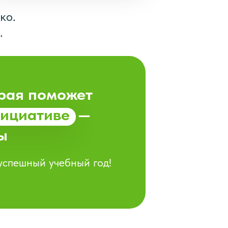
ко.
.
орая поможет
нициативе
—
ы
успешный учебный год!