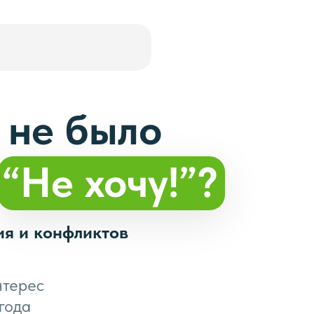
 не было
:
“Не хочу!”?
ия и конфликтов
нтерес
года