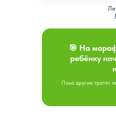
Ле
🎯 На мараф
ребёнку нач
Пока другие тратят л