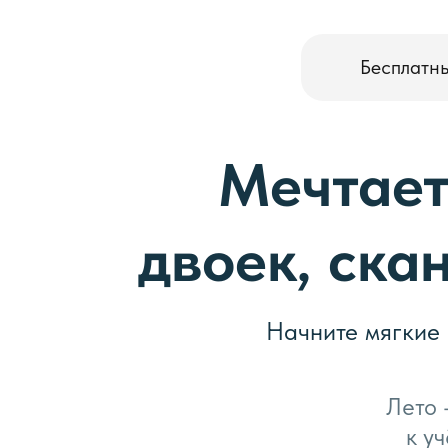
Бесплатн
Мечтает
двоек, ска
Начните мягкие
Лето 
к у