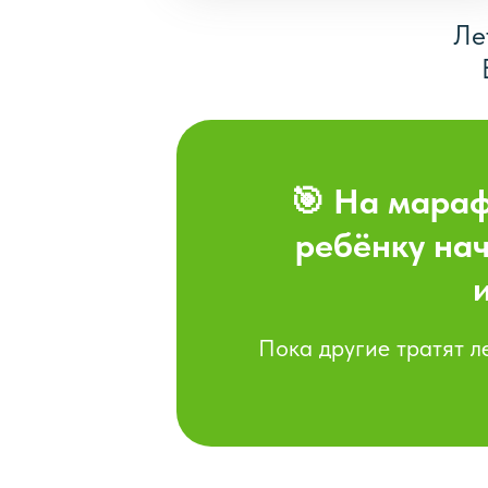
Ле
🎯 На мараф
ребёнку нач
Пока другие тратят л