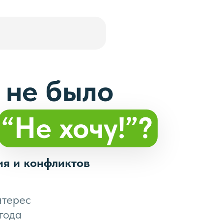
 не было
:
“Не хочу!”?
ия и конфликтов
нтерес
года