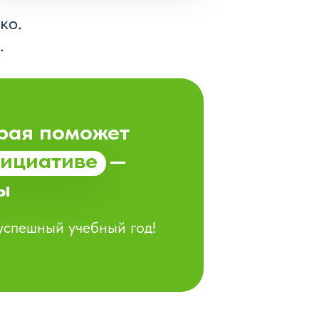
ко.
.
орая поможет
нициативе
—
ы
успешный учебный год!