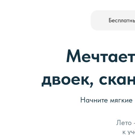
Бесплатн
Мечтает
двоек, ска
Начните мягкие
Лето 
к у