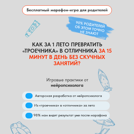
Бесплатный марафон-игра для родителей
90% РОДИТЕЛЕЙ
ОБ ЭТОМ ТОЧНО
НЕ ЗНАЮТ
КАК ЗА 1 ЛЕТО ПРЕВРАТИТЬ
«ТРОЕЧНИКА» В ОТЛИЧНИКА
ЗА 15
МИНУТ В ДЕНЬ БЕЗ СКУЧНЫХ
ЗАНЯТИЙ?
Игровые практики от
нейропсихолога
Авторская разработка от нейропсихолога
Из «троечника» в «отличника» за лето
98% мам видят результат уже после марафона