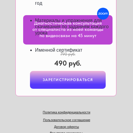
год
Материалы и упражнения для
Диагностическая консультация
скачивания по заданиям каждого
от специалиста из моей команды
урока
по видеосвязи на 45 минут
Именной сертификат
790 руб.
490 руб.
ЗАРЕГИСТРИРОВАТЬСЯ
ЗАРЕГИСТРИРОВАТЬСЯ
ЗАРЕГИСТРИРОВАТЬСЯ
Политика конфиденциальности
Пользовательское соглашение
Договор оферты