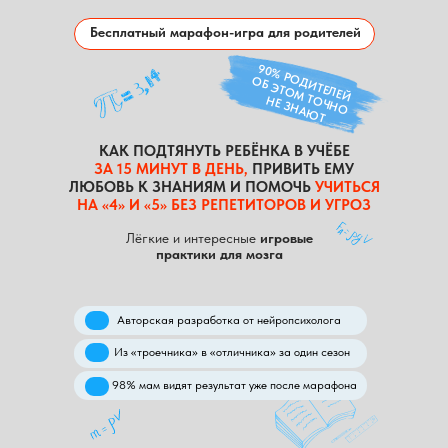
Бесплатный марафон-игра для родителей
90% РОДИТЕЛЕЙ
ОБ ЭТОМ ТОЧНО
НЕ ЗНАЮТ
КАК ПОДТЯНУТЬ РЕБЁНКА В УЧЁБЕ
ЗА 15 МИНУТ В ДЕНЬ,
ПРИВИТЬ ЕМУ
ЛЮБОВЬ К ЗНАНИЯМ И ПОМОЧЬ
УЧИТЬСЯ
НА «4» И «5» БЕЗ РЕПЕТИТОРОВ И УГРОЗ
Лёгкие и интересные
игровые
практики для мозга
Авторская разработка от нейропсихолога
Из «троечника» в «отличника» за один сезон
98% мам видят результат уже после марафона