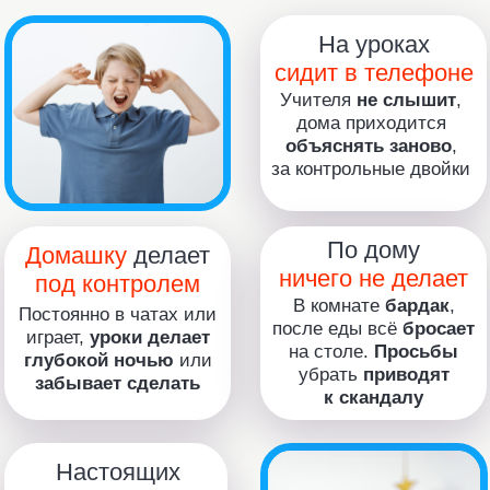
к скандалу
Настоящих
друзей нет
Гулять не ходит,
с одноклассниками
не общается, всё
общение виртуальное
Совсем
ничего
не интересно
На кружки ходить
не хочет, читать скучно,
спортом не занимается.
Кроме гаджета ничего
не интересно
ЗАРЕГИСТРИРОВАТЬСЯ И ПЕРЕКЛЮЧИТЬ
ВНИМАНИЕ С ГАДЖЕТА НА УЧЕБУ