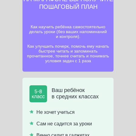
ПОШАГОВЫЙ ПЛАН
Как научить ребёнка самостоятельно
делать уроки (без ваших напоминаний
и контроля).
Как улучшить почерк, помочь ему начать
быстрее читать и запоминать
прочитанное, точнее считать и понимать
условия задач с 1 раза
Ваш ребёнок
в средних классах
Не хочет учиться
Сам не садится за уроки
Вечно сидит в гаджетах