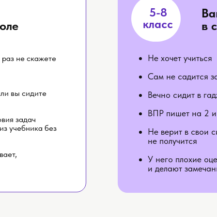
5-8
Ва
класс
оле
в 
Не хочет учиться
 раз не скажете
Сам не садится з
сли вы сидите
Вечно сидит в га
ВПР пишет на 2 и
овия задач
 из учебника без
Не верит в свои с
не получится
вает,
У него плохие оц
и делают замечан