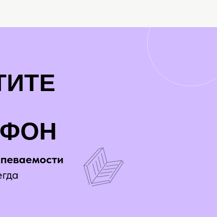
ТИТЕ
АФОН
спеваемости
егда