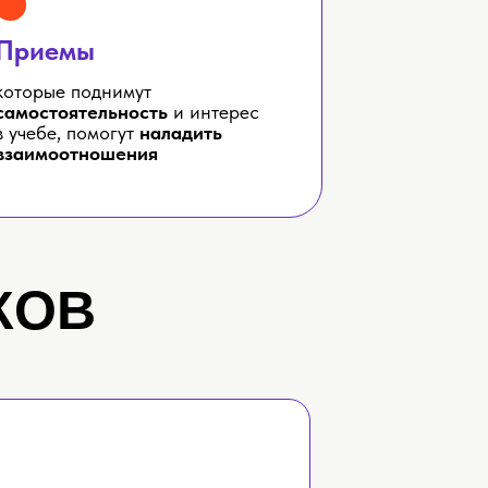
Приемы
которые поднимут
самостоятельность
и интерес
в учебе, помогут
наладить
взаимоотношения
КОВ