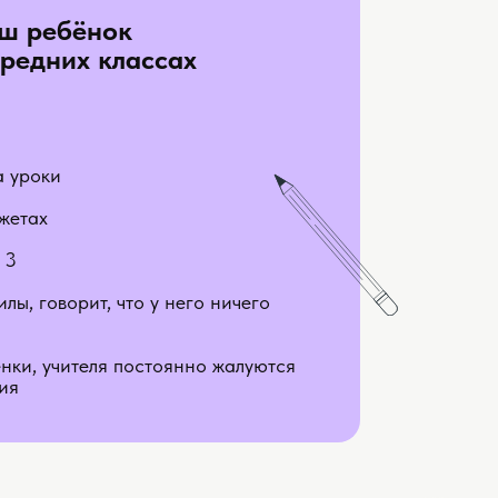
ш ребёнок
средних классах
а уроки
джетах
 3
илы, говорит, что у него ничего
енки, учителя постоянно жалуются
ия