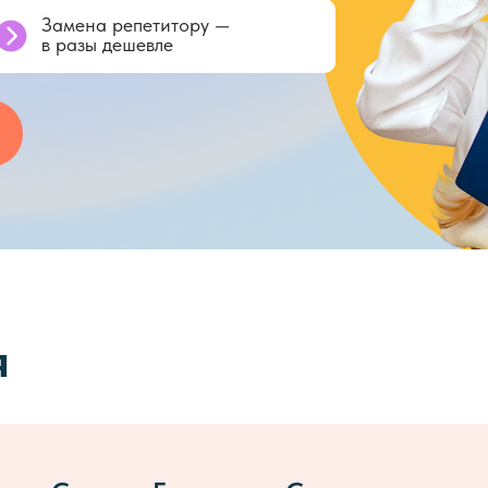
Замена репетитору —
в
разы дешевле
я