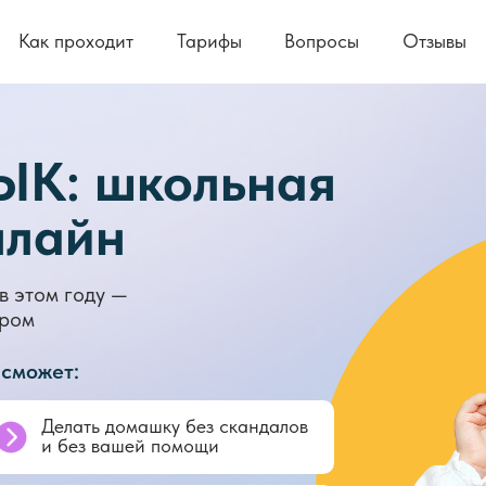
Как проходит
Как проходит
Тарифы
Тарифы
Вопросы
Вопросы
Отзывы
Отзывы
К: школьная
нлайн
в
этом году —
ором
 сможет:
Делать домашку без скандалов
и без вашей помощи