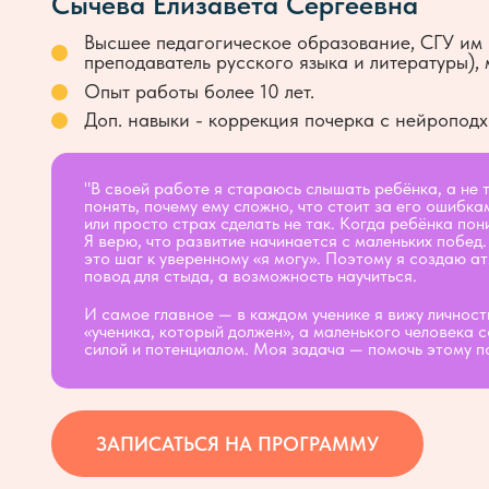
Сычева Елизавета Сергеевна
Высшее педагогическое образование, СГУ им 
преподаватель русского языка и литературы),
Опыт работы более 10 лет.
Доп. навыки - коррекция почерка с
нейроподх
"В своей работе я стараюсь слышать ребёнка, а не 
понять, почему ему сложно, что стоит за
его ошибкам
или просто страх сделать не так. Когда ребёнка по
Я верю, что развитие начинается с маленьких побед.
это шаг к уверенному «я могу». Поэтому я создаю а
повод для стыда, а возможность научиться.
И самое главное — в каждом ученике я вижу личност
«ученика, который должен», а маленького человека 
силой и потенциалом. Моя задача — помочь этому п
ЗАПИСАТЬСЯ НА ПРОГРАММУ