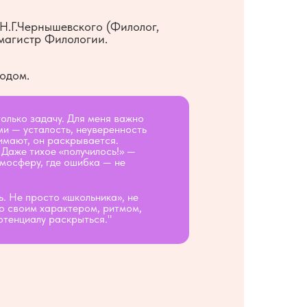
Н.Г.Чернышевского (Филолог,
 магистр Филологии.
одом.
только задачу. Для меня важно
и — усталость, неуверенность
нимают, он раскрывается.
 Даже тихое «получилось!» —
тмосферу, где ошибка — не
ь. Не просто «школьника», не
со своим характером, ритмом,
отенциалу раскрыться."