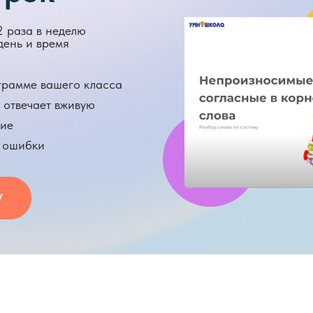
2 раза в неделю
ень и время
грамме вашего класса
 отвечает вживую
ние
т ошибки
У