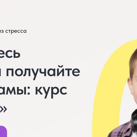
ез стресса
есь
 получайте
амы: курс
»