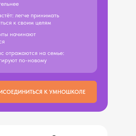
тельнее
стёт: легче принимать
ться к своим целям
ечты начинают
ся
ас отражаются на семье:
агируют по-новому
ИСОЕДИНИТЬСЯ К УМНОШКОЛЕ