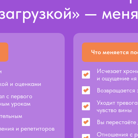
загрузкой» — меня
Что меняется по
Исчезает хрон
ки
и ощущение «я
кой и оценками
Возвращается 
л с первого
Уходит тревога
вным урокам
чувство вины
ятельным
Вы перестаёте 
ления и репетиторов
Отношения с р