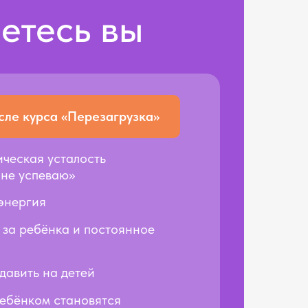
етесь вы
сле курса «Перезагрузка»
ическая усталость
 не успеваю»
энергия
 за ребёнка и постоянное
давить на детей
ебёнком становятся