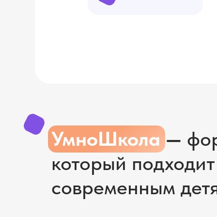
УмноШкола
—
фор
который подходит
современным дет