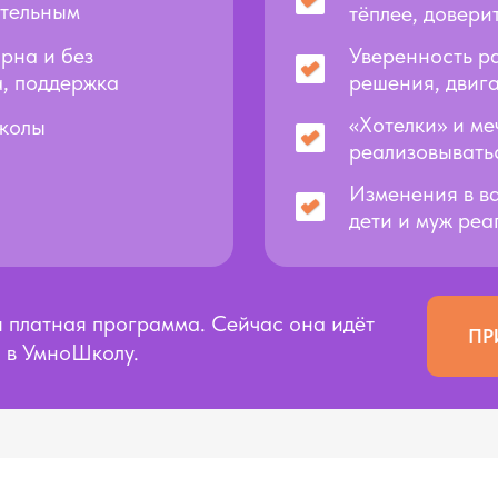
ятельным
тёплее, довери
рна и без
Уверенность ра
а, поддержка
решения, двига
«Хотелки» и м
школы
реализовывать
Изменения в в
дети и муж ре
я платная программа. Сейчас она идёт
ПР
а в УмноШколу.