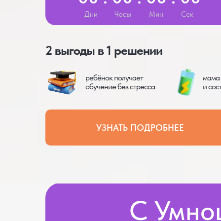
Дни
Часы
Мин
Сек
2 выгоды в 1 решении
ребёнок получает
мама 
обучение без стресса
и сос
УЗНАТЬ ПОДРОБНЕЕ
С Умно