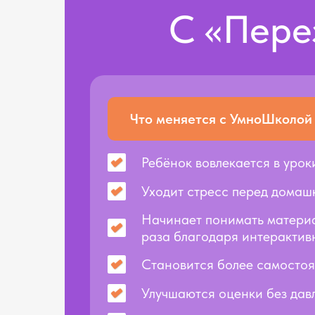
С «Пере
Что меняется с УмноШколой
Ребёнок вовлекается в уро
Уходит стресс перед домаш
Начинает понимать материа
раза благодаря интеракти
Становится более самосто
Улучшаются оценки без дав