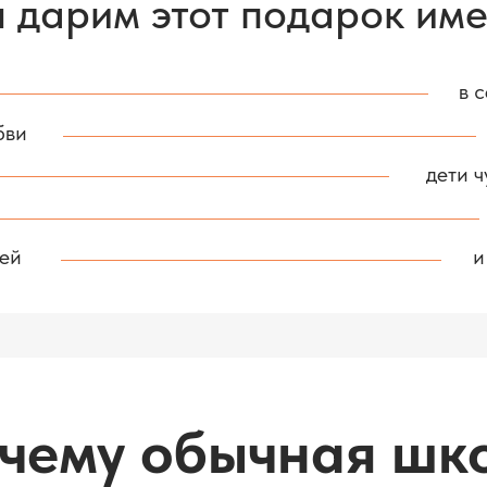
 дарим этот подарок им
в 
бви
дети ч
лей
и
чему обычная шк