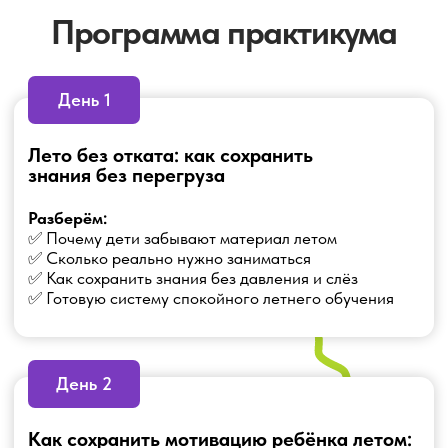
План на лето: как ребенку
отдохнуть, сохранить знания
и не потерять интерес к учёбе
Покажем:
✅ Как составить комфортный летний маршрут
для ребёнка
✅ Как совместить отдых, гаджеты и развитие
✅ Как поддерживать мотивацию всё лето
✅ Что поможет ребёнку спокойно войти в
новый учебный год
🎁 После регистрации — подарок:
«Летний образовательный план для ребёнка 1–8 классов»
ЗАРЕГИСТРИРОВАТЬСЯ И ПОЛУЧИТЬ
ПОДАРОК
Выберите формат участия
ПРАКТИЧЕСКИЙ ПАКЕТ — 490 ₽