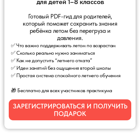
День 1
Лето без отката: как сохранить
знания без перегруза
Разберём:
✅ Почему дети забывают материал летом
✅ Сколько реально нужно заниматься
✅ Как сохранить знания без давления и слёз
✅ Готовую систему спокойного летнего обучения
День 2
Как сохранить мотивацию ребёнка летом:
современные форматы обучения, которые
работают
Поговорим:
✅ Почему дети теряют интерес к учёбе
✅ Какие форматы обучения подходят разным детям
✅ Что такое семейное образование и как оно устроено
✅ Как учиться без постоянного контроля и конфликтов
День 3