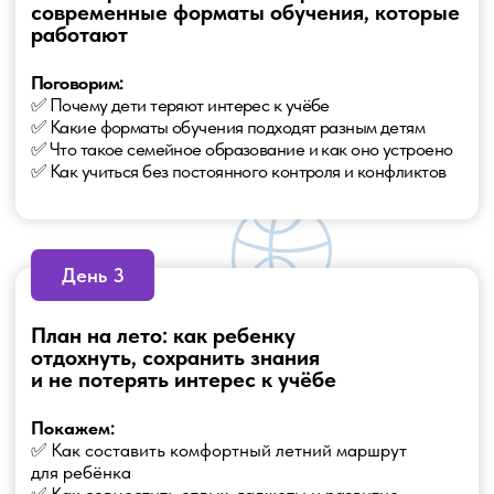
Получите доступ ко всем материалам
практикума и готовым инструментам для
спокойного и эффективного лета ребёнка.
Внутри:
✅ Записи эфиров на 3 месяца
✅ Чек-листы для родителей
✅ Готовый летний план обучения
✅ Шаблон комфортного расписания
✅ Список книг по возрастам
✅ Мини-гайд по семейному обучению
🎁 Всё в одном пакете — чтобы не искать
информацию по кусочкам
1990 руб.
490 руб.
ПРИОБРЕСТИ ПРАКТИЧЕСКИЙ ПАКЕТ