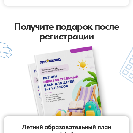
Летний образовательный план
для детей 1–8 классов
Готовый PDF-гид для родителей,
который поможет сохранить знания
ребёнка летом без перегруза и
давления.
✅ Что важно поддерживать летом по возрастам
✅ Сколько реально нужно заниматься
✅ Как не допустить “летнего отката”
✅ Идеи занятий без ощущения второй школы
✅ Простая система спокойного летнего обучения
🎁 Бесплатно для всех участников практикума
ЗАРЕГИСТРИРОВАТЬСЯ И ПОЛУЧИТЬ
ПОДАРОК
Программа практикума