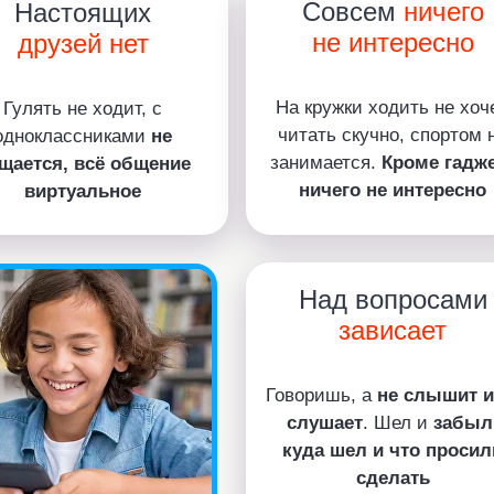
Совсем
ничего
Настоящих
не интересно
друзей нет
На кружки ходить не хоче
Гулять не ходит, с
читать скучно, спортом 
одноклассниками
не
занимается.
Кроме гадж
щается, всё общение
ничего не интересно
виртуальное
Над вопросами
зависает
Говоришь, а
не слышит и
слушает
. Шел и
забыл
куда шел и что просил
сделать