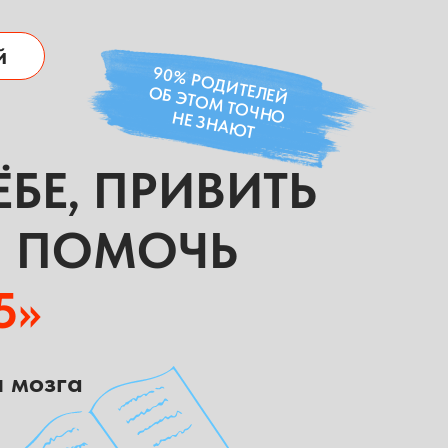
й
90% РОДИТЕЛЕЙ
ОБ ЭТОМ ТОЧНО
НЕ ЗНАЮТ
ЁБЕ, ПРИВИТЬ
И ПОМОЧЬ
5»
я мозга