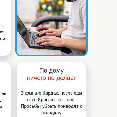
т,
не
ета
По дому
ничего не делает
В комнате
бардак
, после еды
 не
всеё
бросает
на столе.
,
Просьбы
убрать
приводят к
и
скандалу