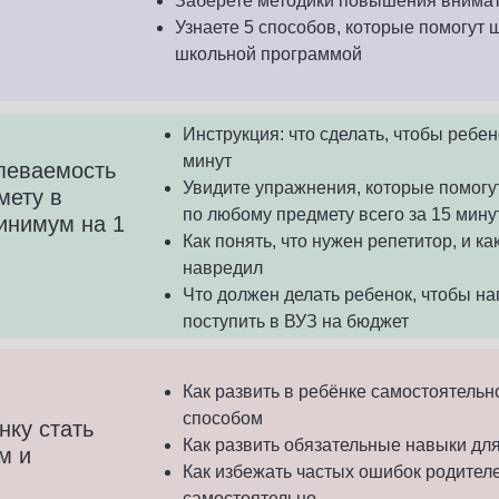
Заберете методики повышения внимат
Узнаете 5 способов, которые помогут 
школьной программой
Инструкция: что сделать, чтобы ребе
минут
певаемость
Увидите упражнения, которые помогу
мету в
по любому предмету всего за 15 мину
инимум на 1
Как понять, что нужен репетитор, и ка
навредил
Что должен делать ребенок, чтобы н
поступить в ВУЗ на бюджет
Как развить
в ребёнке самостоятельн
способом
нку стать
Как развить обязательные
навыки для
м и
Как избежать частых ошибок родителе
самостоятельно