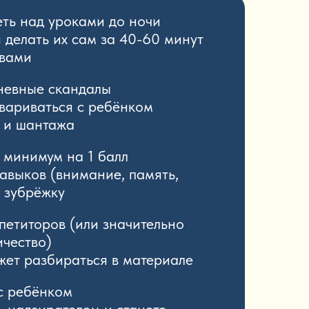
еть над уроками до ночи
 делать их сам за 40-60 минут
 вами
невные скандалы
овариваться с ребёнком
з и шантажа
 минимум на 1 балл
авыков (внимание, память,
 зубрёжку
петиторов (или значительно
ичество)
жет разбираться в материале
с ребёнком