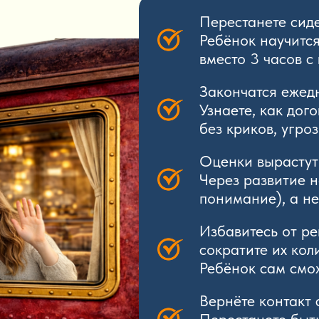
Перестанете сид
Ребёнок научится
вместо 3 часов с
Закончатся ежед
Узнаете, как дог
без криков, угро
Оценки вырастут
Через развитие н
понимание), а не
Избавитесь от ре
сократите их кол
Ребёнок сам смо
Вернёте контакт 