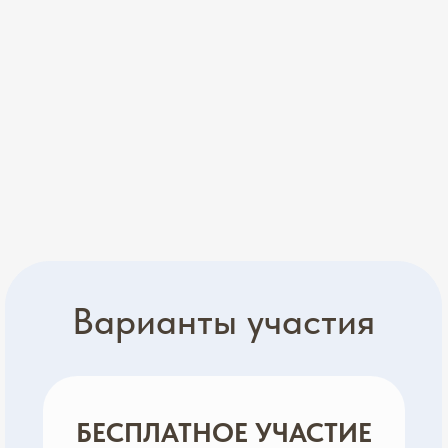
Варианты участия
БЕСПЛАТНОЕ УЧАСТИЕ
1. Участие в 5 основных эфирах
2. Доступ к закрытому каналу
3. Именной сертификат
VIP-УЧАСТИЕ
4. Закрытый эфир с Шамилем
5. Записи марафона на год