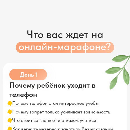
онлайн-марафоне?
День 1
Почему ребёнок уходит в
телефон
Почему телефон стал интереснее учёбы
Почему запрет только усиливает зависимость
Что стоит за “ленью” и отказом учиться
Как вернуть интерес к занятиям без наказаний
Как снова стать опорой, а не “контролёром”
День 2
Как перестать жить в
конфликтах