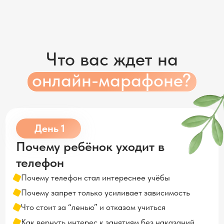
онлайн-марафоне?
День 1
Почему ребёнок уходит в
телефон
Почему телефон стал интереснее учёбы
Почему запрет только усиливает зависимость
Что стоит за “ленью” и отказом учиться
Как вернуть интерес к занятиям без наказаний
Как снова стать опорой, а не “контролёром”
День 2
Как перестать жить в
конфликтах