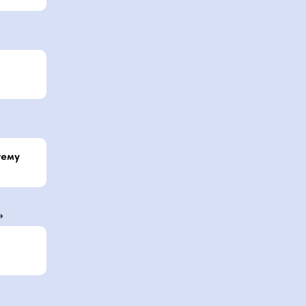
тему
»