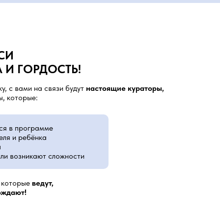
СИ
 И ГОРДОСТЬ!
у, с вами на связи будут
настоящие кураторы,
, которые:
ся в программе
ля и ребёнка
ы
сли возникают сложности
, которые
ведут,
ождают!