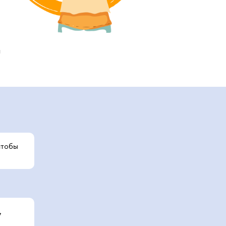
и
тобы
,