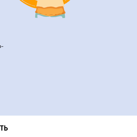
р-
ТЬ