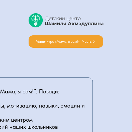
Мини-курс «Мама, я сам!» Часть 5
Мама, я сам!”. Позади:
ы, мотивацию, навыки, эмоции и
ским центром
рий наших школьников