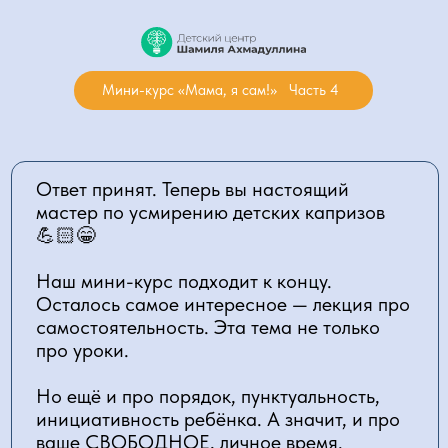
Мини-курс «Мама, я сам!» Часть 4
Ответ принят. Теперь вы настоящий
мастер по усмирению детских капризов
💪🏻😁
Наш мини-курс подходит к концу.
Осталось самое интересное — лекция про
самостоятельность. Эта тема не только
про уроки.
Но ещё и про порядок, пунктуальность,
инициативность ребёнка. А значит, и про
ваше СВОБОДНОЕ, личное время.
Там же – познакомимся поближе и мы
расскажем о нас 💙
🎁 БОНУС 5-го урока
— гайд
«Как
говорить о зависимостях»
. Давайте