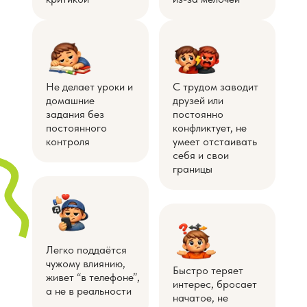
Не делает уроки и
С трудом заводит
домашние
друзей или
задания без
постоянно
постоянного
конфликтует, не
контроля
умеет отстаивать
себя и свои
границы
Легко поддаётся
чужому влиянию,
Быстро теряет
живет “в телефоне”,
интерес, бросает
а не в реальности
начатое, не