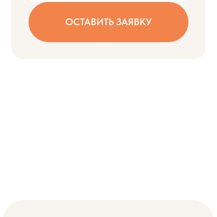
Ахмадуллиным
Персональный куратор на 3 месяца
ОСТАВИТЬ ЗАЯВКУ
1 еженедельное занятие с
преподавателем в мини-группе
5 490 ₽/месяц
Оставить заявку
ТАРИФ
С КУРАТОРОМ
для тех, кому важна поддержка и
корректировка
6 модулей программы
3 диагностики для отслеживания
прогресса
Доступ к платформе с нейротренажерами
Видеоуроки для детей