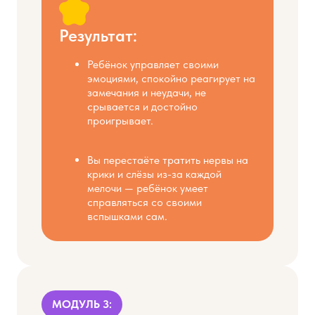
Результат:
Ребёнок управляет своими
эмоциями, спокойно реагирует на
замечания и неудачи, не
срывается и достойно
проигрывает.
Вы перестаёте тратить нервы на
крики и слёзы из-за каждой
мелочи — ребёнок умеет
справляться со своими
вспышками сам.
МОДУЛЬ 3: