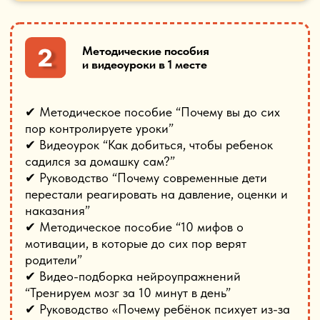
✔ Практическое руководство "Антикрик-
система: как убрать ежедневные конфликты из-
за уроков”
✔ Родительский навигатор «Что делать, если
ребенок не хочет учиться: 15 решений для
самых частых ситуаций»
Список книг по
возрастам на лето
Практический гид от педагогов
УмноШколы “Летний образовательный
план для детей 1-8 классов”
Внутри:
✔ что важно поддерживать летом в каждом
возрасте
✔ какие навыки стоит тренировать на каникулах
✔ как не допустить летнего отката
✔ чем заниматься без перегруза и постоянных
уговоров
✔ как помочь ребёнку войти в сентябрь спокойно