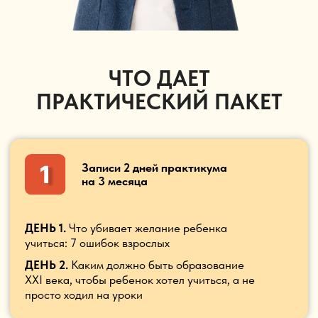
ДЕНЬ 2.
Каким должно быть образование
XXI века, чтобы ребенок хотел учиться, а не
просто ходил на уроки
Методические пособия
и видеоуроки в 1 месте
✔ Методическое пособие “Почему вы до сих
пор контролируете уроки”
✔ Видеоурок “Как добиться, чтобы ребенок
садился за домашку сам?”
✔ Руководство “Почему современные дети
перестали реагировать на давление, оценки и
наказания”
✔ Методическое пособие “10 мифов о
мотивации, в которые до сих пор верят
родители”
✔ Видео-подборка нейроупражнений
“Тренируем мозг за 10 минут в день”
✔ Руководство «Почему ребёнок психует из-за
уроков и что с этим делать без криков»
✔ Видеоурок “Какие фразы и стратегии
снижают количество конфликтов и помогают
ребёнку услышать вас”