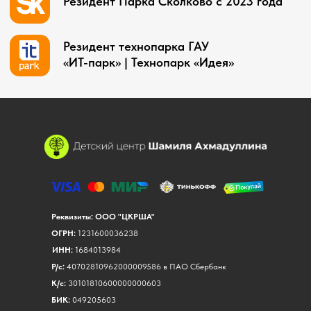
Реквизиты: ООО "ЦКРША"
ОГРН:
1231600036238
ИНН:
1684013984
Р/с:
40702810962000009586 в ПАО Сбербанк
К/с:
30101810600000000603
БИК:
049205603