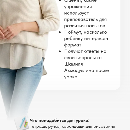
Резидент Парка Сколково с 2023 года
упражнения
использует
Резидент технопарка ГАУ
преподаватель для
«ИТ-парк» | Технопарк «Идея»
развития навыков
Поймут, насколько
ребёнку интересен
формат
Получат ответы на
свои вопросы от
Шамиля
Ахмадуллина после
урока
Что понадобится для урока:
тетрадь, ручка, карандаши для рисования