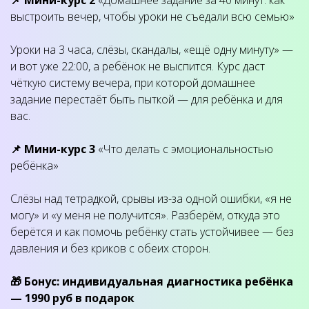
📌 Мини-курс 2
«Домашнее задание за 40 минут: как
выстроить вечер, чтобы уроки не съедали всю семью»
Уроки на 3 часа, слёзы, скандалы, «ещё одну минуту» —
и вот уже 22:00, а ребёнок не выспится. Курс даст
чёткую систему вечера, при которой домашнее
задание перестаёт быть пыткой — для ребёнка и для
вас.
📌 Мини-курс 3
«Что делать с эмоциональностью
ребёнка»
Слёзы над тетрадкой, срывы из-за одной ошибки, «я не
могу» и «у меня не получится». Разберём, откуда это
берётся и как помочь ребёнку стать устойчивее — без
давления и без криков с обеих сторон.
🎁 Бонус: индивидуальная диагностика ребёнка
— 1990 руб в подарок