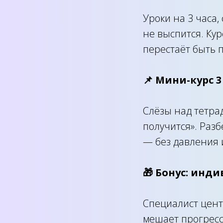
Уроки на 3 часа,
не выспится. Ку
перестаёт быть п
📌 Мини-курс 3
Слёзы над тетрад
получится». Разб
— без давления и
🎁 Бонус: инд
Специалист цент
мешает прогресс