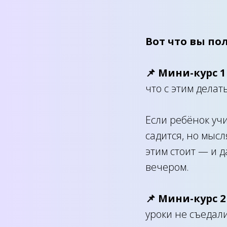
Вот что вы по
📌 Мини-курс 1
что с этим делат
Если ребёнок учи
садится, но мысл
этим стоит — и 
вечером.
📌 Мини-курс 
уроки не съедал