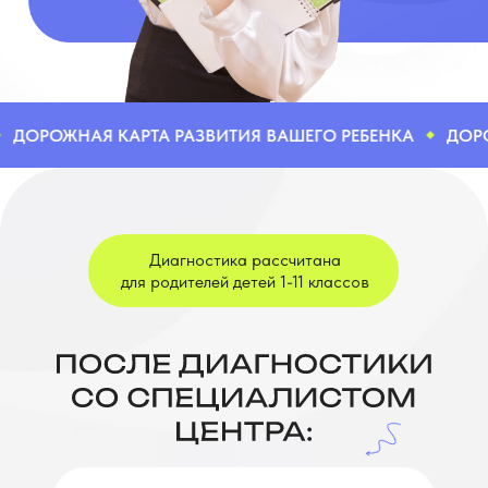
ДОРОЖНАЯ КАРТА РАЗВИТИЯ ВАШЕГО РЕБЕНКА
ДОРОЖ
Диагностика рассчитана
для родителей детей 1-11 классов