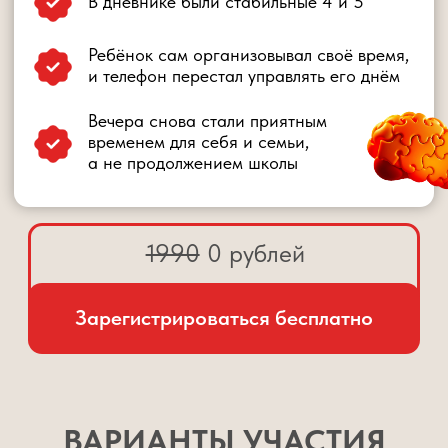
с рекомендациями
Индивидуальный ЗУМ-разбор вашей
ситуации специалистом Центра
1990 руб.
490 руб.
ИДУ НА ВИП
ВЕДУЩИЙ МАРАФОНА
ШАМИЛЬ АХМАДУЛЛИН