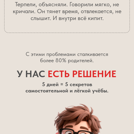
В дневнике были стабильные 4 и 5
Ребёнок сам организовывал своё время,
и телефон перестал управлять его днём
Вечера снова стали приятным
временем для себя и семьи,
а не продолжением школы
1990
0 рублей
Зарегистрироваться бесплатно
ВАРИАНТЫ УЧАСТИЯ
Успейте забрать бесплатный бонус,
который придет сразу после регистрации
БЕСПЛАТНОЕ УЧАСТИЕ