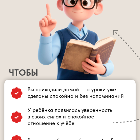
Участие в 5-и основных эфирах марафона
Доступ в закрытый Telegram-канал
марафона
Сертификат о прохождении марафона
1990 руб.
0 руб.
ЗАРЕГИСТРИРОВАТЬСЯ БЕСПЛАТНО
ВИП-УЧАСТИЕ
Всё из бесплатного участия и:
Эксклюзивный ВИП-эфир с углублёнными
методиками
Дополнительный набор PDF-материалов
«бери и применяй»
Записи всех эфиров на 12 месяцев
Закрытый Telegram-чат
Именной сертификат
Личная диагностика ребёнка