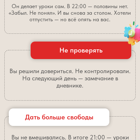
Мотивировать по-хорошему
Объясняли, зачем учиться. Приводили
примеры. Поддерживали. В ответ — «мне
это не нужно» и пустая тетрадь.
Не давить и быть спокойной
Терпели, объясняли. Говорили мягко, не
кричали. Он тянет время, отвлекается, не
слышит. И внутри всё кипит.
С этими проблемами сталкивается
более 80% родителей.
У НАС
ЕСТЬ РЕШЕНИЕ