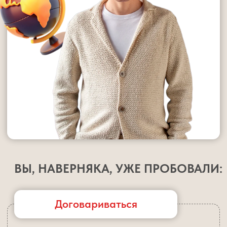
Договариваться
Он делает уроки сам. В 22:00 — половины нет.
«Забыл. Не понял». И вы снова за столом. Хотели
отпустить — но всё опять на вас.
Не проверять
Вы решили довериться. Не контролировали.
На следующий день — замечание в
дневнике.
Дать больше свободы
Вы не вмешивались. В итоге 21:00 — уроки
даже не начаты. Он уже устал, делает
из последних сил, не соображает. Ложится
спать поздно. И без вас опять ничего
не движется.