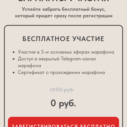
Основатель крупнейшей в России
сети школ развития интеллекта и
памяти для детей
Разработчик методик скорочтения,
развития памяти и эмоционального
интеллекта для детей
Практикующий педагог с 15-летним
опытом работы с детьми
Автор 40+ книг по детскому развитию и
обучению
Более 80 000 детей прошли обучение
по его методикам
300+ центров в России, Казахстане,
Киргизии, Украине, Беларуси работают
по его программам
Шамиль создал систему развития навыков,
которая реально работает — это подтверждают
тысячи благодарных родителей.
ЗАНЯТЬ МЕСТО