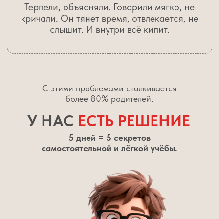
В дневнике были стабильные 4 и 5
Ребёнок сам организовывал своё время,
и телефон перестал управлять его днём
Вечера снова стали приятным
временем для себя и семьи,
а не продолжением школы
1990
0 рублей
Зарегистрироваться бесплатно
ВАРИАНТЫ УЧАСТИЯ
Успейте забрать бесплатный бонус,
который придет сразу после регистрации
БЕСПЛАТНОЕ УЧАСТИЕ