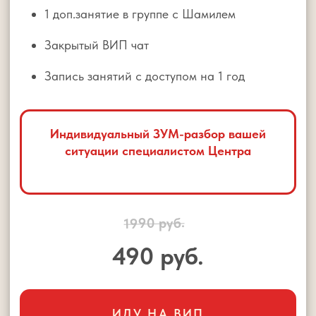
Ответ на главный вопрос: «Почему без
меня не работает?»
План первых шагов, чтобы сдвинуть ситуацию
Иду бесплатно
Нужен разбор
ВЕДУЩИЙ МАРАФОНА
ШАМИЛЬ АХМАДУЛЛИН
Основатель крупнейшей в России
сети школ развития интеллекта и
памяти для детей
Разработчик методик скорочтения,
развития памяти и эмоционального
интеллекта для детей