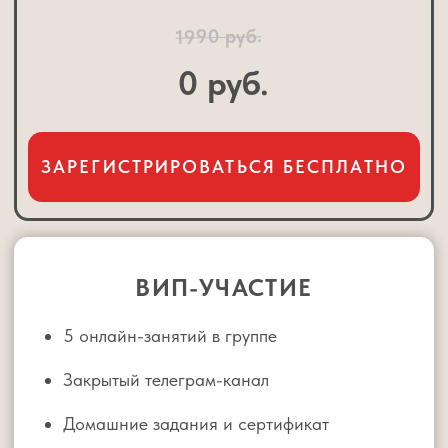
со специалистом Центра
Персональные рекомендации с
учётом возраста и класса
Разбор конкретно вашей
ситуации — без шаблонов и
общих советов
Анализ учебных навыков ребёнка:
внимание, самостоятельность,
организация, мотивация
Выявление ключевой причины,
почему без вас не работает
Ответы на ваши вопросы
В РЕЗУЛЬТАТЕ
ВЫ ПОЛУЧИТЕ:
Чёткое понимание, что именно мешает ребёнку
учиться самостоятельно