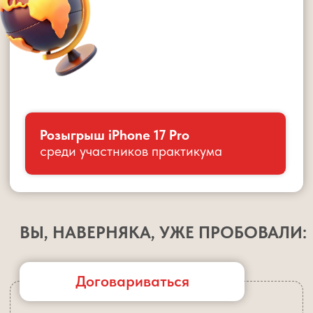
Договариваться
Он делает уроки сам. В 22:00 — половины нет.
«Забыл. Не понял». И вы снова за столом. Хотели
отпустить — но всё опять на вас.
Не проверять
Вы решили довериться. Не контролировали.
На следующий день — замечание в
дневнике.
Дать больше свободы
Вы не вмешивались. В итоге 21:00 — уроки
даже не начаты. Он уже устал, делает
из последних сил, не соображает. Ложится
спать поздно. И без вас опять ничего
не движется.