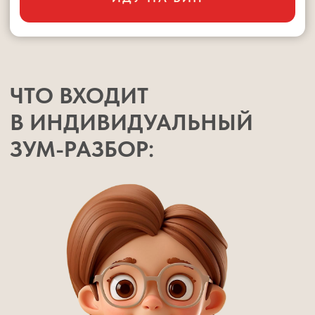
Практикующий педагог с 15-летним
опытом работы с детьми
Автор 40+ книг по детскому развитию и
обучению
Более 80 000 детей прошли обучение
по его методикам
300+ центров в России, Казахстане,
Киргизии, Украине, Беларуси работают
по его программам
Шамиль создал систему развития навыков,
которая реально работает — это подтверждают
тысячи благодарных родителей.
ЗАНЯТЬ МЕСТО