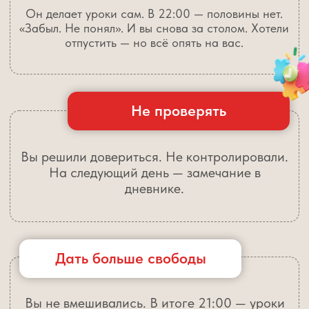
Мотивировать по-хорошему
Объясняли, зачем учиться. Приводили
примеры. Поддерживали. В ответ — «мне
это не нужно» и пустая тетрадь.
Не давить и быть спокойной
Терпели, объясняли. Говорили мягко, не
кричали. Он тянет время, отвлекается, не
слышит. И внутри всё кипит.
С этими проблемами сталкивается
более 80% родителей.
У НАС
ЕСТЬ РЕШЕНИЕ