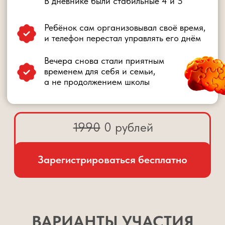
Закрытый телеграм-канал
Домашние задания и сертификат
1 доп.занятие в группе с Шамилем
Закрытый ВИП чат
Запись занятий с доступом на 1 год
Индивидуальный ЗУМ-разбор вашей
ситуации специалистом Центра
1990 руб.
490 руб.
ИДУ НА ВИП