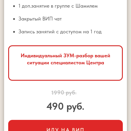
Ответ на главный вопрос: «Почему без
меня не работает?»
План первых шагов, чтобы сдвинуть ситуацию
Иду бесплатно
Нужен разбор
ВЕДУЩИЙ МАРАФОНА
ШАМИЛЬ АХМАДУЛЛИН
Основатель крупнейшей в России
сети школ развития интеллекта и
памяти для детей
Разработчик методик скорочтения,
развития памяти и эмоционального
интеллекта для детей