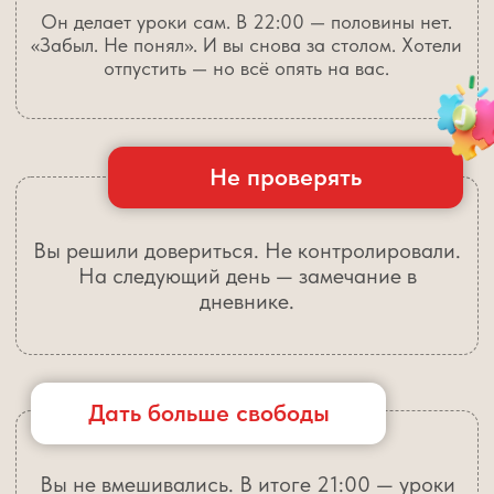
Мотивировать по-хорошему
Объясняли, зачем учиться. Приводили
примеры. Поддерживали. В ответ — «мне
это не нужно» и пустая тетрадь.
Не давить и быть спокойной
Терпели, объясняли. Говорили мягко, не
кричали. Он тянет время, отвлекается, не
слышит. И внутри всё кипит.
С этими проблемами сталкивается
более 80% родителей.
У НАС
ЕСТЬ РЕШЕНИЕ