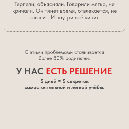
В дневнике были стабильные 4 и 5
Ребёнок сам организовывал своё время,
и телефон перестал управлять его днём
Вечера снова стали приятным
временем для себя и семьи,
а не продолжением школы
1990
0 рублей
Зарегистрироваться бесплатно
ВАРИАНТЫ УЧАСТИЯ
Успейте забрать бесплатный бонус,
который придет сразу после регистрации
БЕСПЛАТНОЕ УЧАСТИЕ