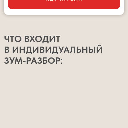
Практикующий педагог с 15-летним
опытом работы с детьми
Автор 40+ книг по детскому развитию и
обучению
Более 80 000 детей прошли обучение
по его методикам
300+ центров в России, Казахстане,
Киргизии, Украине, Беларуси работают
по его программам
Шамиль создал систему развития навыков,
которая реально работает — это подтверждают
тысячи благодарных родителей.
ЗАНЯТЬ МЕСТО