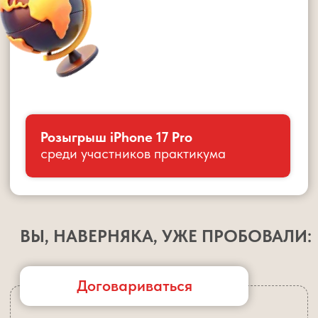
Договариваться
Он делает уроки сам. В 22:00 — половины нет.
«Забыл. Не понял». И вы снова за столом. Хотели
отпустить — но всё опять на вас.
Не проверять
Вы решили довериться. Не контролировали.
На следующий день — замечание в
дневнике.
Дать больше свободы
Вы не вмешивались. В итоге 21:00 — уроки
даже не начаты. Он уже устал, делает
из последних сил, не соображает. Ложится
спать поздно. И без вас опять ничего
не движется.