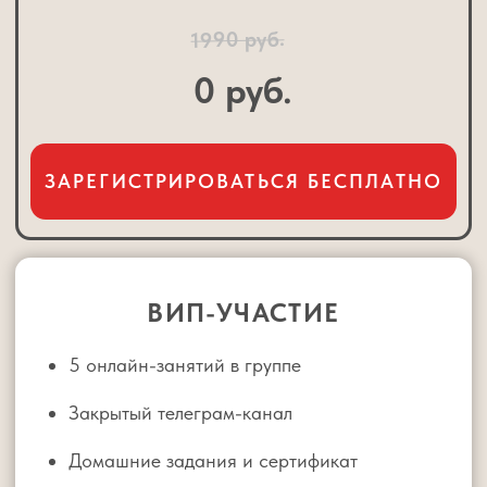
со специалистом Центра
Персональные рекомендации с
учётом возраста и класса
Разбор конкретно вашей
ситуации — без шаблонов и
общих советов
Анализ учебных навыков ребёнка:
внимание, самостоятельность,
организация, мотивация
Выявление ключевой причины,
почему без вас не работает
Ответы на ваши вопросы
В РЕЗУЛЬТАТЕ
ВЫ ПОЛУЧИТЕ:
Чёткое понимание, что именно мешает ребёнку
учиться самостоятельно