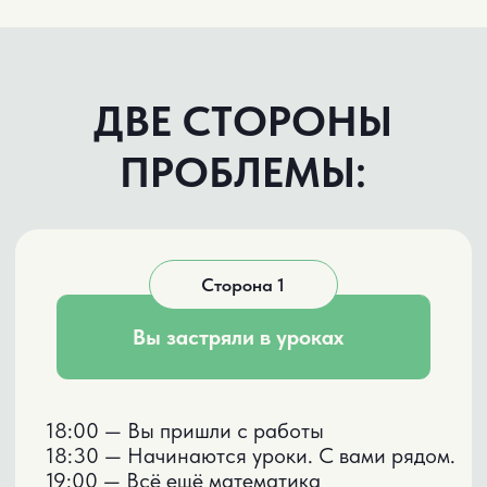
18:00 — Вы пришли с работы
18:30 — Начинаются уроки. С вами рядом.
19:00 — Всё ещё математика
20:30 — Переходите к русскому
22:00 — Всё сделано. Вы вымотаны.
Ваш ребёнок в 3 классе. И вы каждый
вечер как будто снова тоже учитесь.
Только вам ещё надо приготовить ужин,
сделать уборку, помочь с поделками,
пожить для себя.
Вы пробовали отпустить ситуацию —
закончилось двойками
Сторона 2
Ребёнка никто не научил учиться
Его учат математике, русскому, чтению,
окружающему миру.
Но никто не учит: