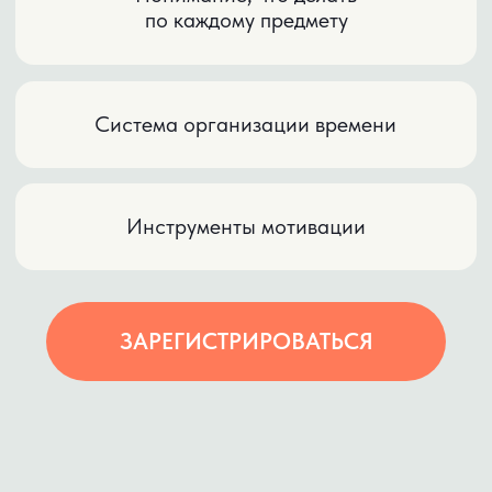
В РЕЗУЛЬТАТЕ
ВЫ ПОЛУЧИТЕ:
Чёткое понимание, что именно мешает
ребёнку учиться самостоятельно
Ответ на главный вопрос: «Почему
без меня не работает?»
План первых шагов, чтобы сдвинуть ситуацию
ИДУ БЕСПЛАТНО
НУЖЕН РАЗБОР