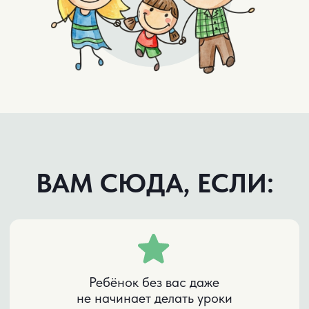
НАУЧНЫЕ ФАКТЫ
Исследование Стэнфордского
университета, 2018:
Дети с развитыми учебными навыками
тратят на домашку на 40% меньше
времени и получают оценки на 1-2 балла
выше.
При этом у них тот же IQ, что у остальных.
Разница не в способностях. Разница в
навыках.
Исследование Кембриджского
университета, 2020:
У детей с несформированными
учебными навыками рабочая память
работает на 30% слабее, концентрация
держится не дольше 8 минут,
информация забывается через 24 часа.