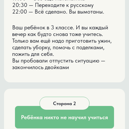
Как концентрироваться дольше 10 минут
Как запоминать так, чтобы не забыть
завтра
Как понимать текст с первого раза
Как организовать своё время
Как работать с информацией
Без этих базовых навыков он физически
не может делать уроки сам.
ДВЕ ПРОБЛЕМЫ —
ОДНО РЕШЕНИЕ
Нельзя просто сказать "делай сам"
и ждать чуда.
Сначала нужно:
01