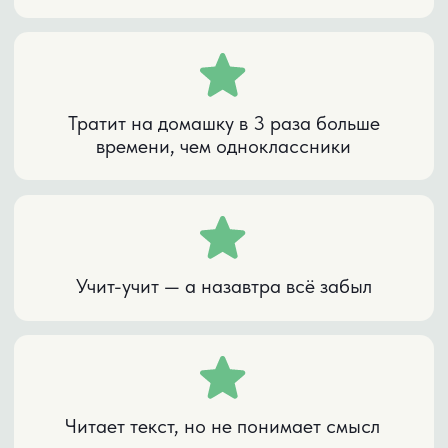
Но эти навыки можно натренировать.
Как мышцы.
ВЫВОД
Неважно, насколько умный ребёнок.
Важно, развиты ли у него учебные навыки.
Если нет — он будет учиться тяжело даже
при высоком IQ.
Если развиты — учёба идёт легко даже по
сложным предметам.