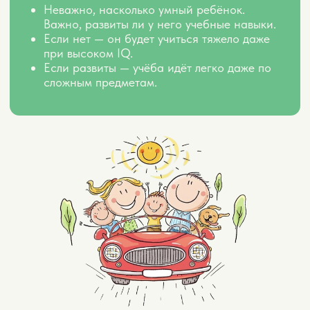
0 руб.
ЗАРЕГИСТРИРОВАТЬСЯ БЕСПЛАТНО
ВИП
5 онлайн-занятий в группе
Закрытый телеграм-канал
Домашние задания и сертификат
1 доп.занятие в группе с Шамилем
Закрытый ВИП чат
Запись занятий с доступом на 1 год
Индивидуальный ЗУМ-разбор вашей
ситуации специалистом Центра