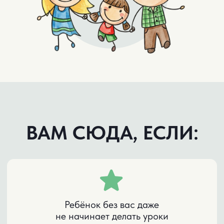
НАУЧНЫЕ ФАКТЫ
Исследование Стэнфордского
университета, 2018:
Дети с развитыми учебными навыками
тратят на домашку на 40% меньше
времени и получают оценки на 1-2 балла
выше.
При этом у них тот же IQ, что у остальных.
Разница не в способностях. Разница в
навыках.
Исследование Кембриджского
университета, 2020:
У детей с несформированными
учебными навыками рабочая память
работает на 30% слабее, концентрация
держится не дольше 8 минут,
информация забывается через 24 часа.