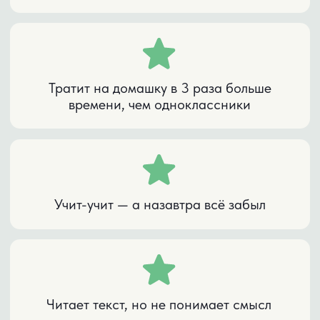
Но эти навыки можно натренировать.
Как мышцы.
ВЫВОД
Неважно, насколько умный ребёнок.
Важно, развиты ли у него учебные навыки.
Если нет — он будет учиться тяжело даже
при высоком IQ.
Если развиты — учёба идёт легко даже по
сложным предметам.