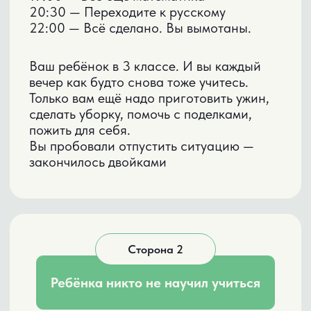
Как концентрироваться дольше 10 минут
Как запоминать так, чтобы не забыть
завтра
Как понимать текст с первого раза
Как организовать своё время
Как работать с информацией
Без этих базовых навыков он физически
не может делать уроки сам.
ДВЕ ПРОБЛЕМЫ —
ОДНО РЕШЕНИЕ
Нельзя просто сказать "делай сам"
и ждать чуда.
Сначала нужно:
01