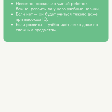
1990 руб.
0 руб.
ЗАРЕГИСТРИРОВАТЬСЯ БЕСПЛАТНО
ВИП
Всё из бесплатного участия и:
Эксклюзивный ВИП-эфир с углублёнными
методиками
Дополнительный набор PDF-материалов
«бери и применяй»
Записи всех эфиров на 12 месяцев
Закрытый Telegram-чат
Именной сертификат
Личная диагностика ребёнка с
рекомендациями