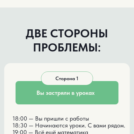
18:00 — Вы пришли с работы
18:30 — Начинаются уроки. С вами рядом.
19:00 — Всё ещё математика
20:30 — Переходите к русскому
22:00 — Всё сделано. Вы вымотаны.
Ваш ребёнок в 3 классе. И вы каждый
вечер как будто снова тоже учитесь.
Только вам ещё надо приготовить ужин,
сделать уборку, помочь с поделками,
пожить для себя.
Вы пробовали отпустить ситуацию —
закончилось двойками
Сторона 2
Ребёнка никто не научил учиться
Его учат математике, русскому, чтению,
окружающему миру.
Но никто не учит: